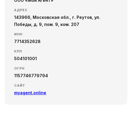
ООО «Мой Агент»
АДРЕС
143966, Московская обл., г. Реутов, ул.
Победы, д. 9, пом. 9, ком. 207
ИНН
7714352628
КПП
504101001
ОГРН
1157746779794
САЙТ
myagent.online