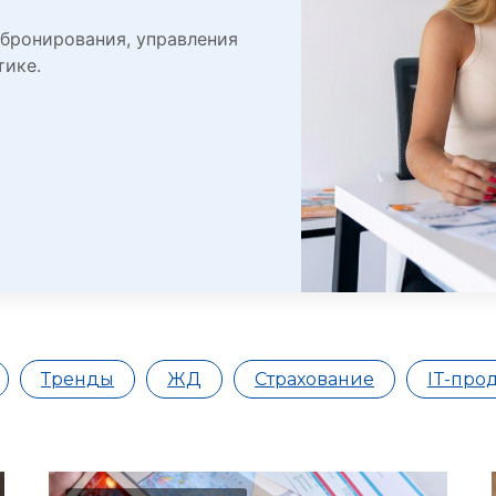
 бронирования, управления
тике.
Тренды
ЖД
Страхование
IT-про