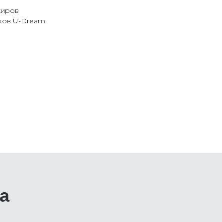
жиров
ков U-Dream.
а