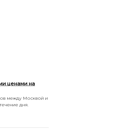
ми ценами на
тов между Москвой и
течение дня.