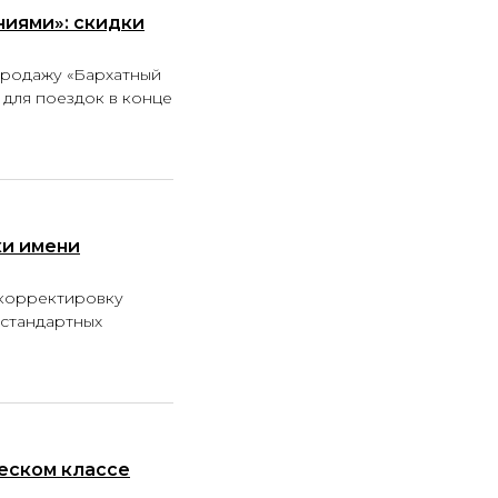
ниями»: скидки
продажу «Бархатный
 для поездок в конце
ки имени
ю корректировку
 стандартных
еском классе